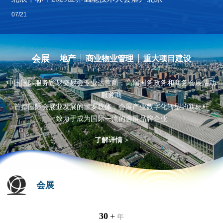
07/21
会展
地产
商业物业管理
重大项目建设
中国国际服务贸易交易会专业运营商，高端国务政务和商务会展活动
服务商
首都国际会展业发展的重要载体，会展产业数字化转型的新标杆
致力于成为国际一流的会展品牌企业
了解详情 >
会展
30
+
年