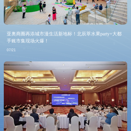
亚奥商圈再添城市漫生活新地标！北辰萃水果party+大都
手账市集现场火爆！
07/21